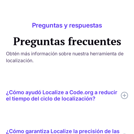
Preguntas y respuestas
Preguntas frecuentes
Obtén más información sobre nuestra herramienta de
localización.
¿Cómo ayudó Localize a Code.org a reducir
el tiempo del ciclo de localización?
Localize ayudó a Code.org a combinar la traducción mediante
IA, la revisión humana específica, la edición en contexto, la
compatibilidad con glosarios y la publicación en tiempo real en
¿Cómo garantiza Localize la precisión de las
un único flujo de trabajo de localización.