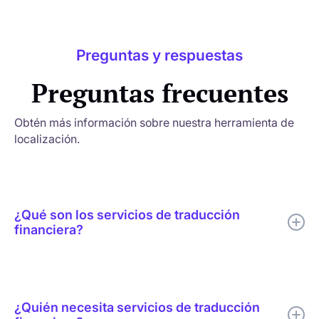
Preguntas y respuestas
Preguntas frecuentes
Obtén más información sobre nuestra herramienta de
localización.
¿Qué son los servicios de traducción
financiera?
Los servicios de traducción financiera consisten en traducir
documentos financieros, informes, estados financieros y otros
contenidos relacionados de un idioma a otro. Este campo
¿Quién necesita servicios de traducción
especializado requiere no solo habilidades lingüísticas, sino