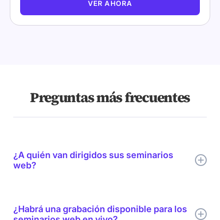
VER AHORA
Preguntas más frecuentes
¿A quién van dirigidos sus seminarios
web?
Aunque nuestros temas varían, animamos a equipos web y
de marketing, desarrolladores, gerentes de producto o
¿Habrá una grabación disponible para los
cualquier persona responsable de expandir el alcance global
seminarios web en vivo?