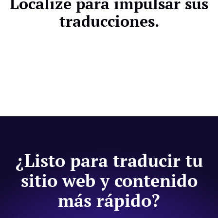
Localize para impulsar sus
panel de control, asegurando así su precisión y
traducciones.
coherencia en toda la aplicación. Las revisiones y
actualizaciones periódicas contribuyen a mantener
la calidad de la traducción.
¿Listo para traducir tu
sitio web y contenido
más rápido?