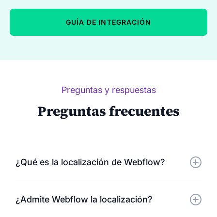
GUÍA DE INTEGRACIÓN
Preguntas y respuestas
Preguntas frecuentes
¿Qué es la localización de Webflow?
La localización/traducción de Webflow implica
¿Admite Webflow la localización?
adaptar y traducir tu sitio web para que sea
accesible a una audiencia global. Con Localize,