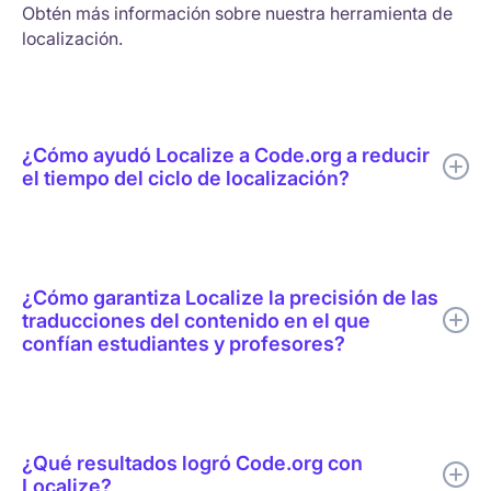
Obtén más información sobre nuestra herramienta de
localización.
¿Cómo ayudó Localize a Code.org a reducir
el tiempo del ciclo de localización?
Localize ayudó a Code.org a combinar la traducción mediante
IA, la revisión humana específica, la edición en contexto, la
compatibilidad con glosarios y la publicación en tiempo real en
¿Cómo garantiza Localize la precisión de las
un único flujo de trabajo de localización.
traducciones del contenido en el que
confían estudiantes y profesores?
Cada traducción puede ser revisada por un revisor humano
antes de su publicación. Los revisores la ven en contexto en la
página original, por lo que detectan fácilmente un término de
¿Qué resultados logró Code.org con
codificación mal traducido o una frase que no encaja. Un
Localize?
glosario compartido mantiene la coherencia de palabras como