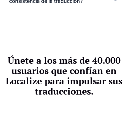
consistencia de la traducción?
de código, las variables y la sintaxis, lo que
garantiza que la estructura de su documentación
Por supuesto. Utilice traducciones con IA para
permanezca intacta.
agilizar el proceso o asigne traductores y revisores
profesionales. Las herramientas de glosario y
memoria de traducción garantizan la coherencia
terminológica en todos los documentos.
Únete a los más de 40.000
usuarios que confían en
Localize para impulsar sus
traducciones.