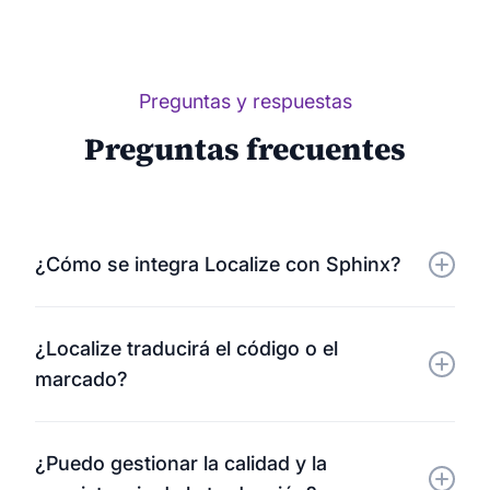
Preguntas y respuestas
Preguntas frecuentes
¿Cómo se integra Localize con Sphinx?
Localize se conecta directamente a tu sitio de
¿Localize traducirá el código o el
documentación generado por Sphinx. Una vez
marcado?
instalado, detecta automáticamente el contenido
publicado y ofrece versiones multilingües sin
No. Localize identifica de forma inteligente el
necesidad de modificar el código.
¿Puedo gestionar la calidad y la
contenido legible para humanos y omite los bloques