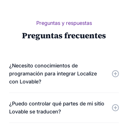
Preguntas y respuestas
Preguntas frecuentes
¿Necesito conocimientos de
programación para integrar Localize
con Lovable?
No. La integración de Localize con Lovable es
¿Puedo controlar qué partes de mi sitio
rápida, sencilla y no requiere conocimientos
Lovable se traducen?
técnicos.
Sí. Tú decides qué páginas, secciones o