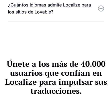
¿Cuántos idiomas admite Localize para
componentes se localizan, lo que te da control total
los sitios de Lovable?
sobre tu estrategia de contenido global.
Localize admite numerosos pares de idiomas, lo
que le permite llegar a clientes y audiencias en
cualquier parte del mundo.
Únete a los más de 40.000
usuarios que confían en
Localize para impulsar sus
traducciones.