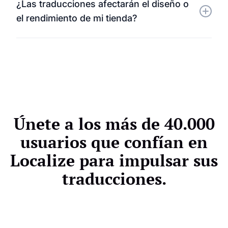
¿Las traducciones afectarán el diseño o
títulos de los productos, las descripciones, los
el rendimiento de mi tienda?
menús, los pasos para completar la compra y las
comunicaciones con los clientes.
En absoluto. Localize conserva el diseño y la
estructura de BigCommerce mientras carga las
traducciones de forma asíncrona para un
rendimiento rápido y sin interrupciones.
Únete a los más de 40.000
usuarios que confían en
Localize para impulsar sus
traducciones.