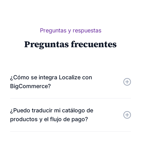
Preguntas y respuestas
Preguntas frecuentes
¿Cómo se integra Localize con
BigCommerce?
Localize se conecta directamente a tu tienda
¿Puedo traducir mi catálogo de
BigCommerce mediante un sencillo fragmento de
productos y el flujo de pago?
JavaScript . Detecta y traduce automáticamente
todo el contenido visible, sin necesidad de
Sí. Localize traduce toda tu tienda, incluyendo los
modificar el tema.