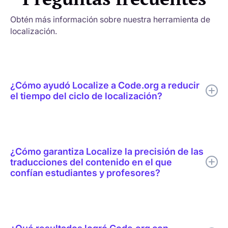
Obtén más información sobre nuestra herramienta de
localización.
¿Cómo ayudó Localize a Code.org a reducir
el tiempo del ciclo de localización?
Localize ayudó a Code.org a combinar la traducción mediante
IA, la revisión humana específica, la edición en contexto, la
compatibilidad con glosarios y la publicación en tiempo real en
¿Cómo garantiza Localize la precisión de las
un único flujo de trabajo de localización.
traducciones del contenido en el que
confían estudiantes y profesores?
Cada traducción puede ser revisada por un revisor humano
antes de su publicación. Los revisores la ven en contexto en la
página original, por lo que detectan fácilmente un término de